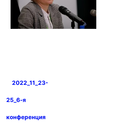
Навигация
2022_11_23-
по
записям
25_6-я
конференция