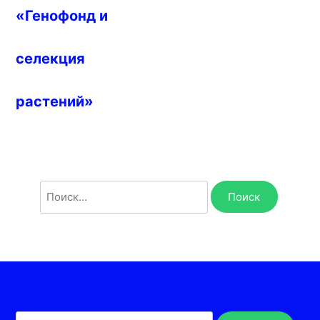
«Генофонд и
селекция
растений»
Найти: