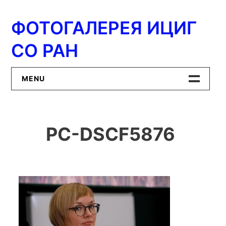
Перейти
к
ФОТОГАЛЕРЕЯ ИЦИГ
содержимому
СО РАН
MENU
Главная
PC-DSCF5876
ИЦиГ СО РАН