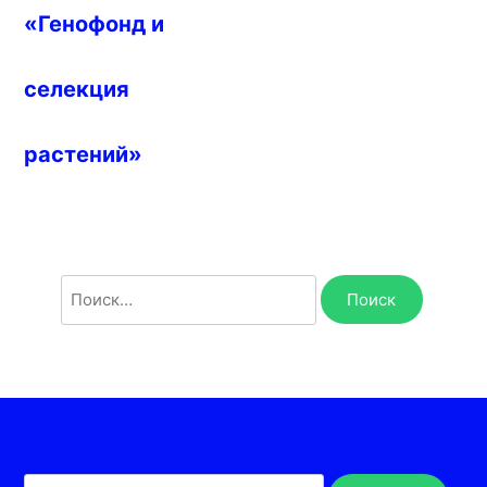
«Генофонд и
селекция
растений»
Найти: