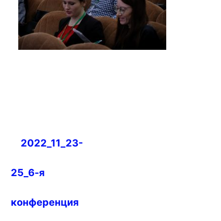
Навигация
2022_11_23-
по
записям
25_6-я
конференция