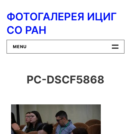
Перейти
к
ФОТОГАЛЕРЕЯ ИЦИГ
содержимому
СО РАН
MENU
Главная
PC-DSCF5868
ИЦиГ СО РАН