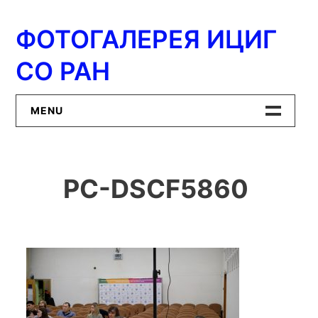
Перейти
к
ФОТОГАЛЕРЕЯ ИЦИГ
содержимому
СО РАН
MENU
Главная
PC-DSCF5860
ИЦиГ СО РАН