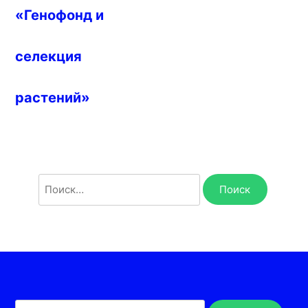
«Генофонд и
селекция
растений»
Найти: