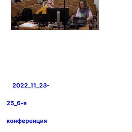
Навигация
2022_11_23-
по
записям
25_6-я
конференция