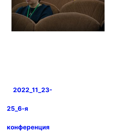
Навигация
2022_11_23-
по
записям
25_6-я
конференция