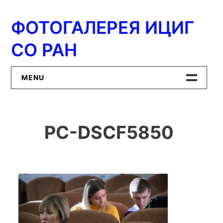
Перейти
к
ФОТОГАЛЕРЕЯ ИЦИГ
содержимому
СО РАН
MENU
Главная
PC-DSCF5850
ИЦиГ СО РАН