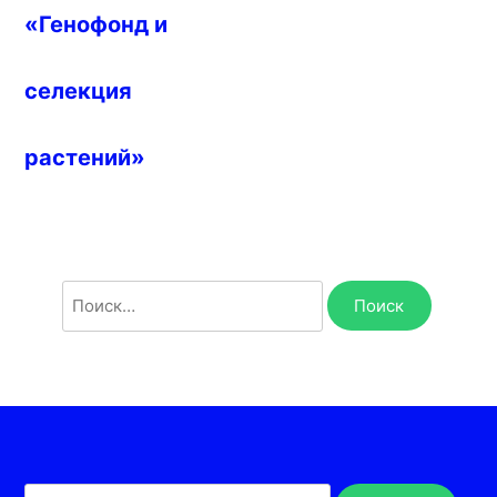
«Генофонд и
селекция
растений»
Найти: