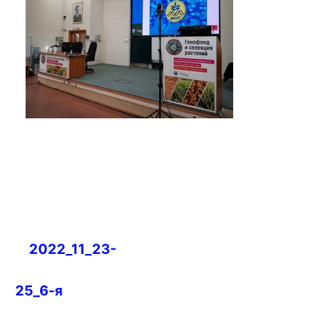
Навигация
2022_11_23-
по
записям
25_6-я