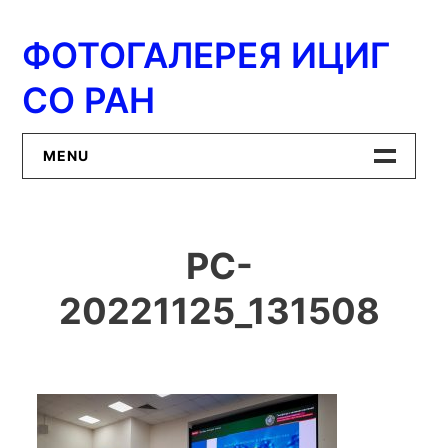
Перейти
к
ФОТОГАЛЕРЕЯ ИЦИГ
содержимому
СО РАН
MENU
Главная
PC-
ИЦиГ СО РАН
20221125_131508