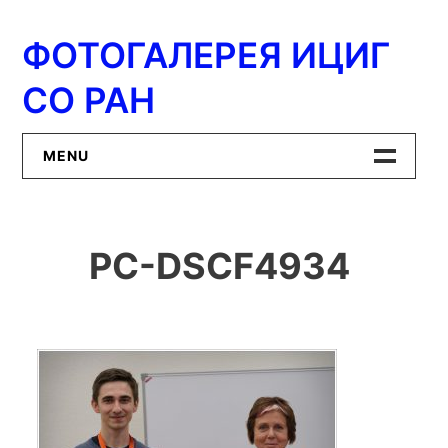
Перейти
к
ФОТОГАЛЕРЕЯ ИЦИГ
содержимому
СО РАН
MENU
Главная
PC-DSCF4934
ИЦиГ СО РАН