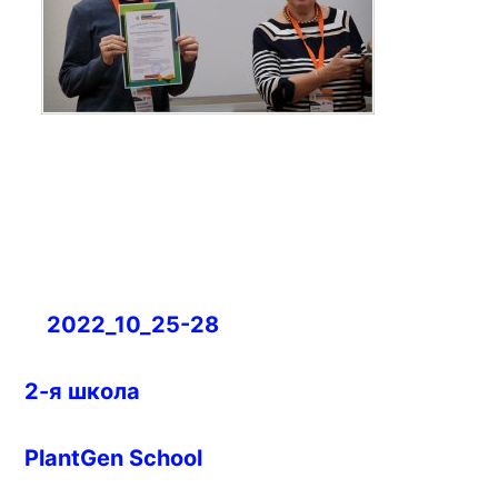
Навигация
2022_10_25-28
по
записям
2-я школа
PlantGen School