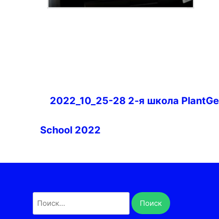
Навигация
2022_10_25-28 2-я школа PlantG
по
записям
School 2022
Найти: