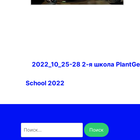
Навигация
2022_10_25-28 2-я школа PlantG
по
записям
School 2022
Найти: