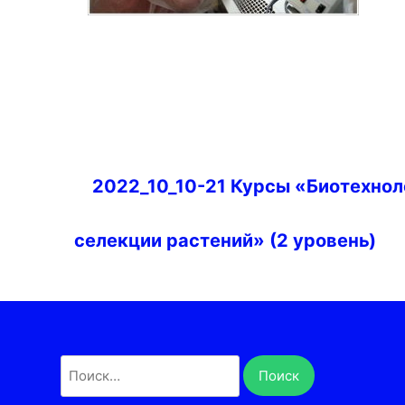
Навигация
2022_10_10-21 Курсы «Биотехнол
по
записям
селекции растений» (2 уровень)
Найти: