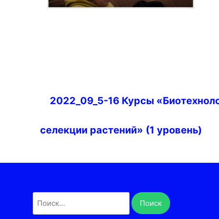
Навигация
2022_09_5-16 Курсы «Биотехноло
по
записям
селекции растений» (1 уровень)
Найти: