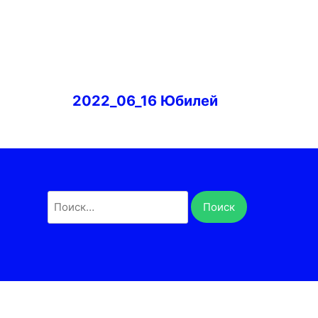
Навигация
2022_06_16 Юбилей
по
записям
Найти: