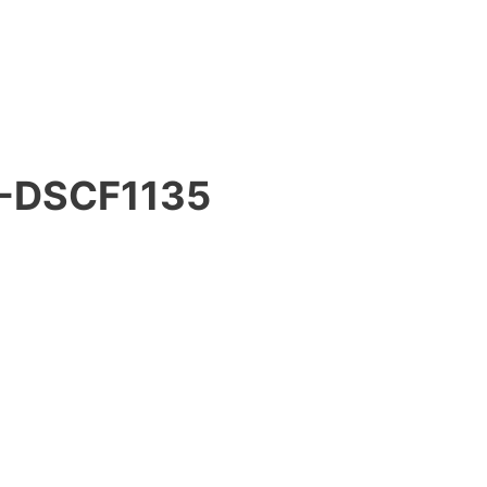
-DSCF1135