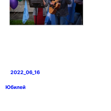
Навигация
2022_06_16
по
записям
Юбилей