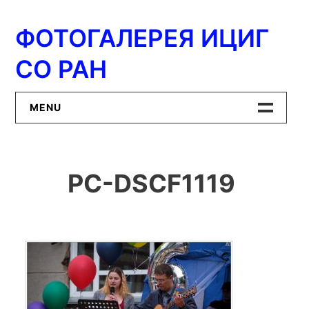
Перейти
к
ФОТОГАЛЕРЕЯ ИЦИГ
содержимому
СО РАН
MENU
Главная
PC-DSCF1119
ИЦиГ СО РАН