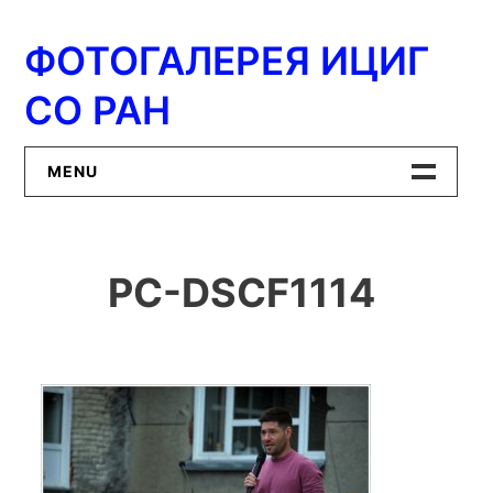
Перейти
к
ФОТОГАЛЕРЕЯ ИЦИГ
содержимому
СО РАН
MENU
Главная
PC-DSCF1114
ИЦиГ СО РАН