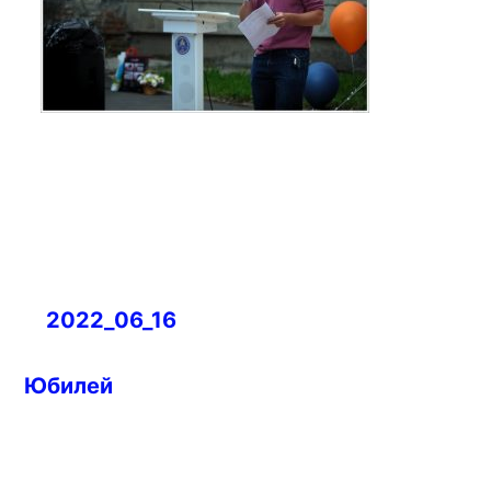
Навигация
2022_06_16
по
записям
Юбилей