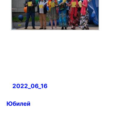
Навигация
2022_06_16
по
записям
Юбилей