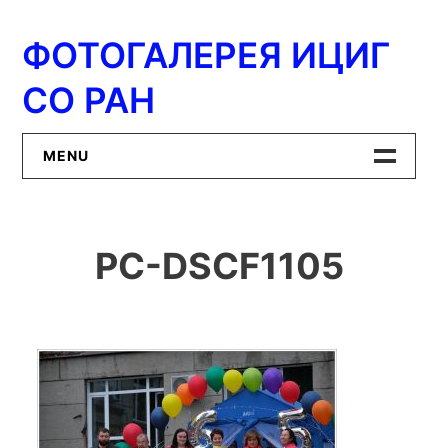
Перейти
к
ФОТОГАЛЕРЕЯ ИЦИГ
содержимому
СО РАН
MENU
Главная
PC-DSCF1105
ИЦиГ СО РАН