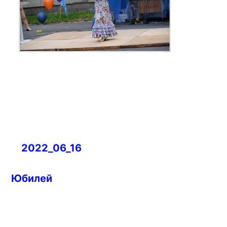
Навигация
2022_06_16
по
записям
Юбилей