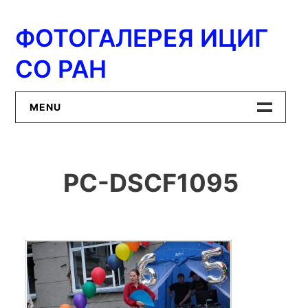
Перейти
к
ФОТОГАЛЕРЕЯ ИЦИГ
содержимому
СО РАН
MENU
Главная
PC-DSCF1095
ИЦиГ СО РАН