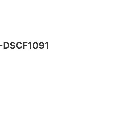
-DSCF1091