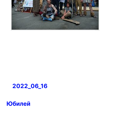
Навигация
2022_06_16
по
записям
Юбилей