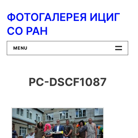
Перейти
к
ФОТОГАЛЕРЕЯ ИЦИГ
содержимому
СО РАН
MENU
Главная
PC-DSCF1087
ИЦиГ СО РАН