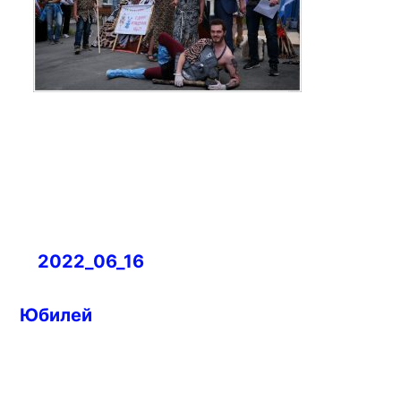
Навигация
2022_06_16
по
записям
Юбилей