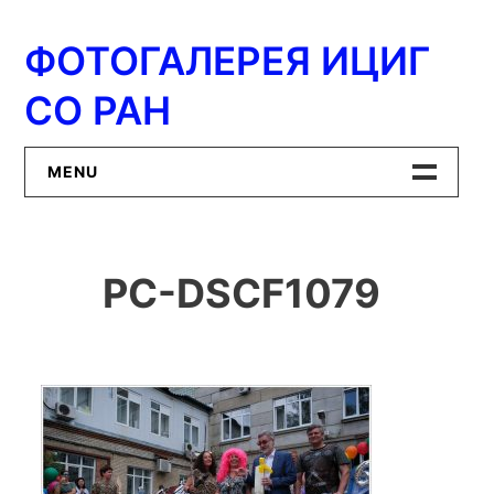
Перейти
к
ФОТОГАЛЕРЕЯ ИЦИГ
содержимому
СО РАН
MENU
Главная
PC-DSCF1079
ИЦиГ СО РАН