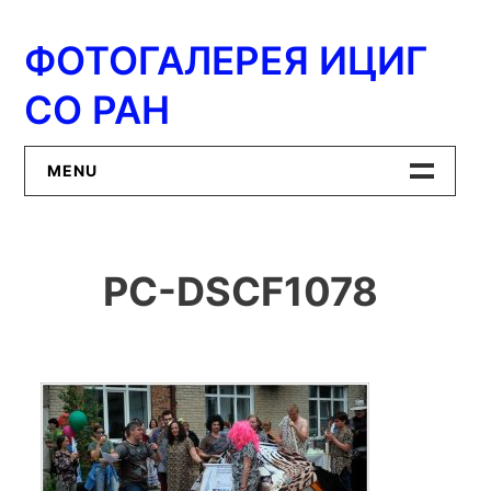
Перейти
к
ФОТОГАЛЕРЕЯ ИЦИГ
содержимому
СО РАН
MENU
Главная
PC-DSCF1078
ИЦиГ СО РАН