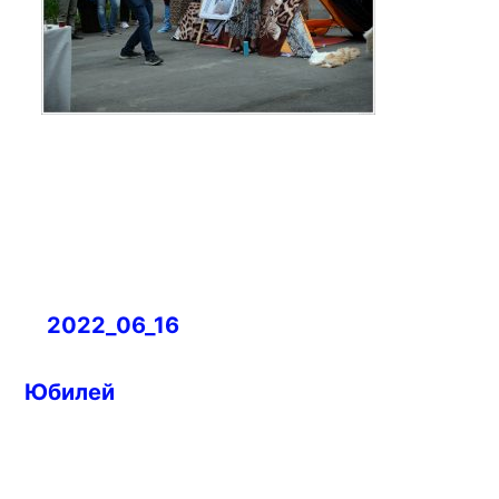
Навигация
2022_06_16
по
записям
Юбилей