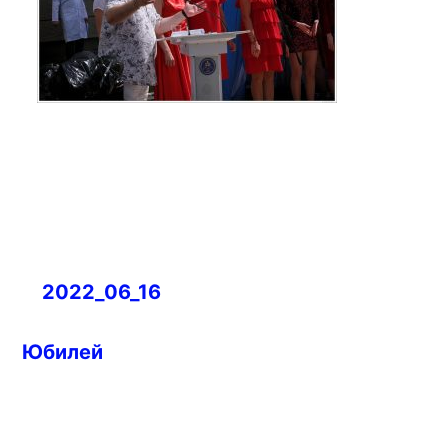
Навигация
2022_06_16
по
записям
Юбилей