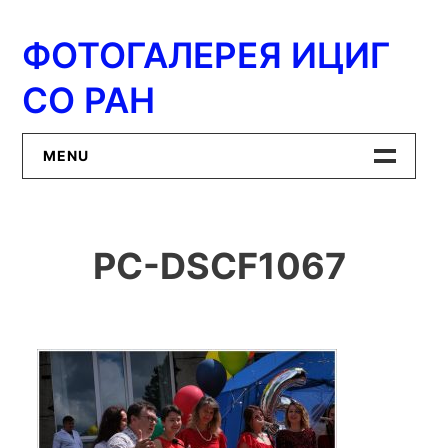
Перейти
к
ФОТОГАЛЕРЕЯ ИЦИГ
содержимому
СО РАН
MENU
Главная
PC-DSCF1067
ИЦиГ СО РАН