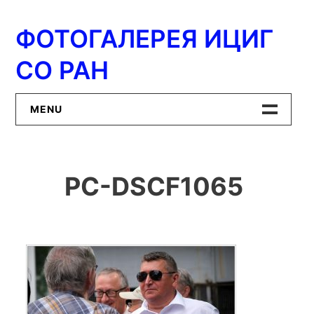
Перейти
к
ФОТОГАЛЕРЕЯ ИЦИГ
содержимому
СО РАН
MENU
Главная
PC-DSCF1065
ИЦиГ СО РАН