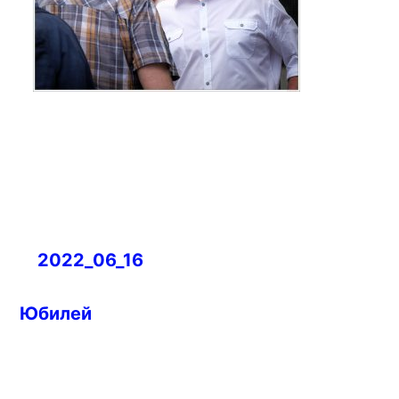
Навигация
2022_06_16
по
записям
Юбилей