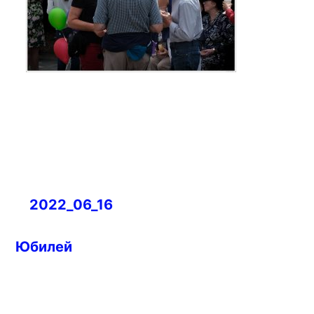
Навигация
2022_06_16
по
записям
Юбилей