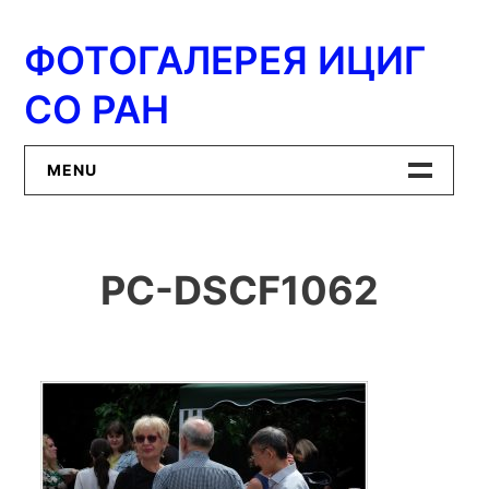
Перейти
к
ФОТОГАЛЕРЕЯ ИЦИГ
содержимому
СО РАН
MENU
Главная
PC-DSCF1062
ИЦиГ СО РАН