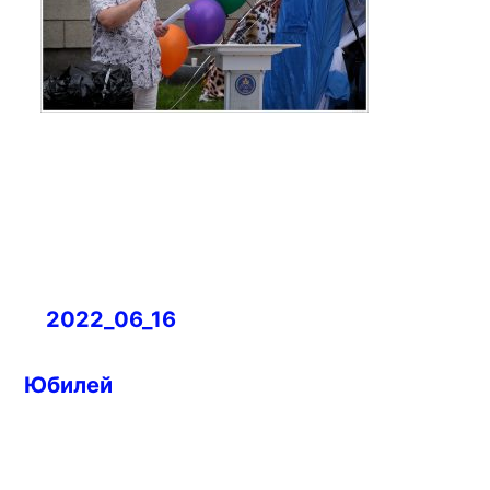
Навигация
2022_06_16
по
записям
Юбилей