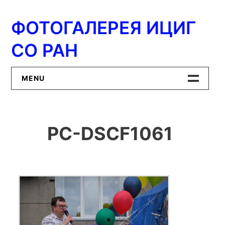
Перейти
к
ФОТОГАЛЕРЕЯ ИЦИГ
содержимому
СО РАН
MENU
Главная
PC-DSCF1061
ИЦиГ СО РАН