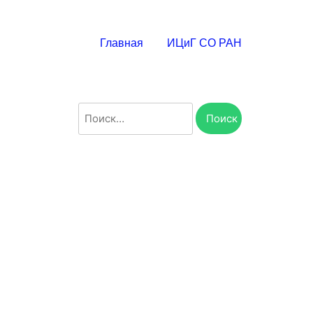
Главная
ИЦиГ СО РАН
Найти: