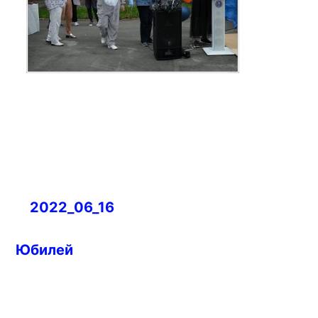
Навигация
2022_06_16
по
записям
Юбилей