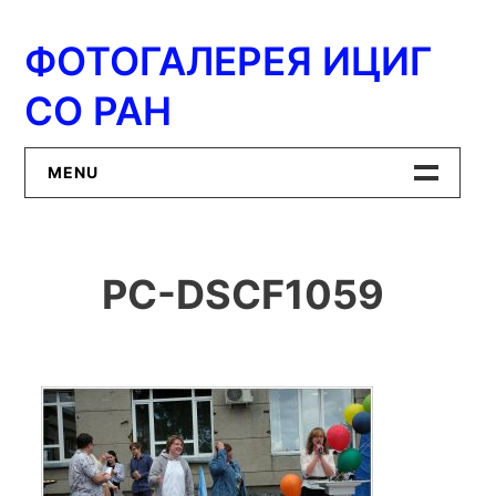
Перейти
к
ФОТОГАЛЕРЕЯ ИЦИГ
содержимому
СО РАН
MENU
Главная
PC-DSCF1059
ИЦиГ СО РАН