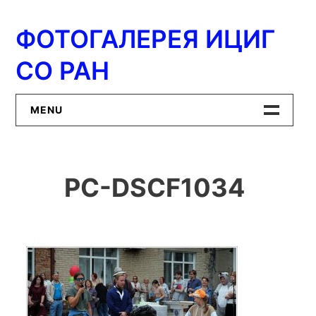
Перейти
к
ФОТОГАЛЕРЕЯ ИЦИГ
содержимому
СО РАН
MENU
Главная
PC-DSCF1034
ИЦиГ СО РАН