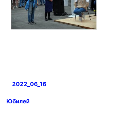
Навигация
2022_06_16
по
записям
Юбилей