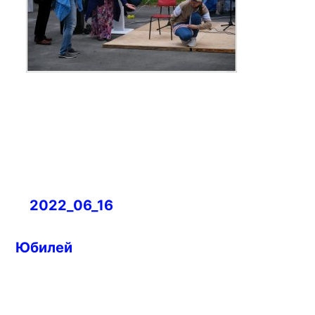
Навигация
2022_06_16
по
записям
Юбилей