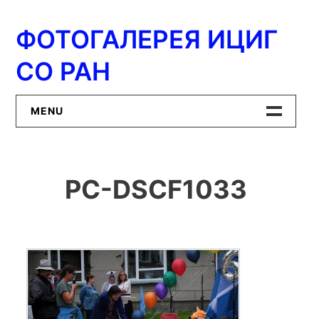
Перейти
к
ФОТОГАЛЕРЕЯ ИЦИГ
содержимому
СО РАН
MENU
Главная
PC-DSCF1033
ИЦиГ СО РАН