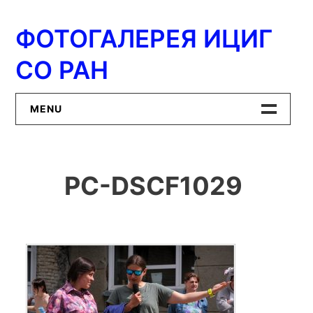
Перейти
к
ФОТОГАЛЕРЕЯ ИЦИГ
содержимому
СО РАН
MENU
Главная
PC-DSCF1029
ИЦиГ СО РАН