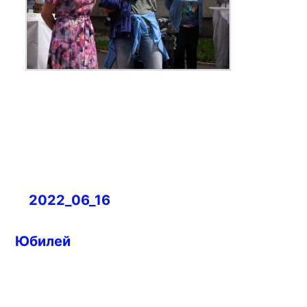
Навигация
2022_06_16
по
записям
Юбилей