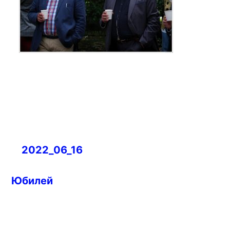
Навигация
2022_06_16
по
записям
Юбилей