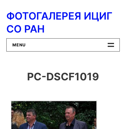
Перейти
к
ФОТОГАЛЕРЕЯ ИЦИГ
содержимому
СО РАН
MENU
Главная
PC-DSCF1019
ИЦиГ СО РАН