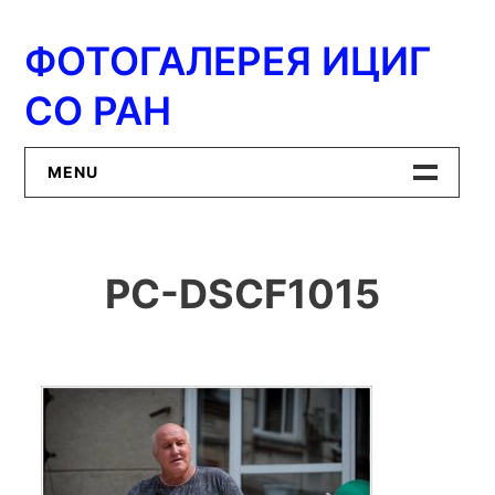
Перейти
к
ФОТОГАЛЕРЕЯ ИЦИГ
содержимому
СО РАН
MENU
Главная
PC-DSCF1015
ИЦиГ СО РАН