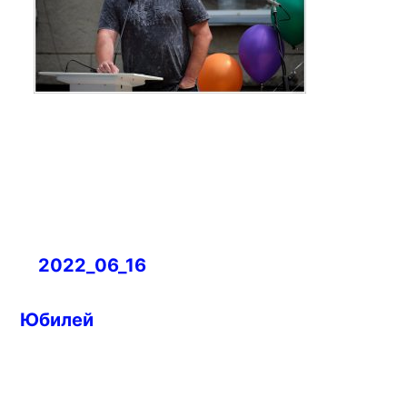
Навигация
2022_06_16
по
записям
Юбилей