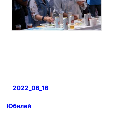
Навигация
2022_06_16
по
записям
Юбилей