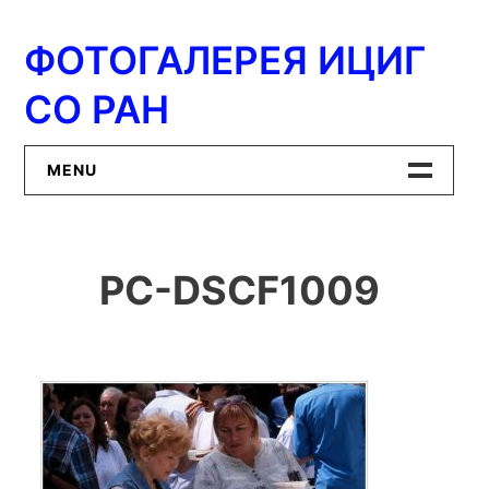
Перейти
к
ФОТОГАЛЕРЕЯ ИЦИГ
содержимому
СО РАН
MENU
Главная
PC-DSCF1009
ИЦиГ СО РАН