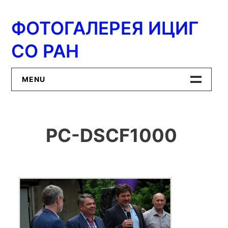
Перейти
к
ФОТОГАЛЕРЕЯ ИЦИГ
содержимому
СО РАН
MENU
Главная
PC-DSCF1000
ИЦиГ СО РАН