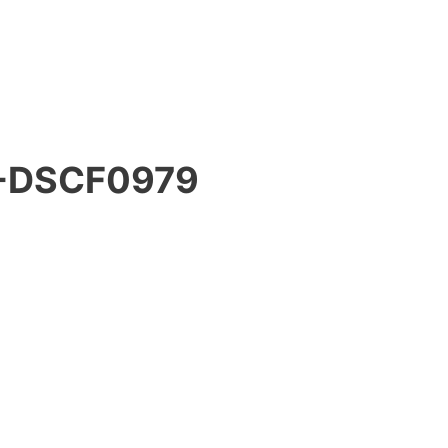
-DSCF0979