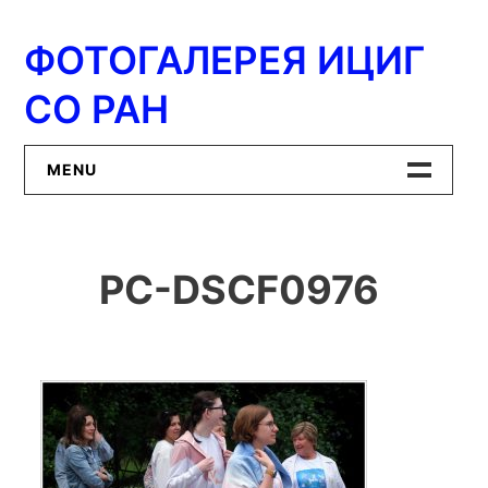
Перейти
к
ФОТОГАЛЕРЕЯ ИЦИГ
содержимому
СО РАН
MENU
Главная
PC-DSCF0976
ИЦиГ СО РАН