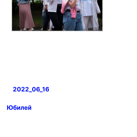
Навигация
2022_06_16
по
записям
Юбилей