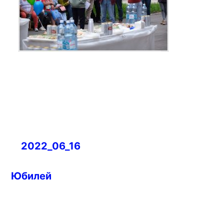
Навигация
2022_06_16
по
записям
Юбилей