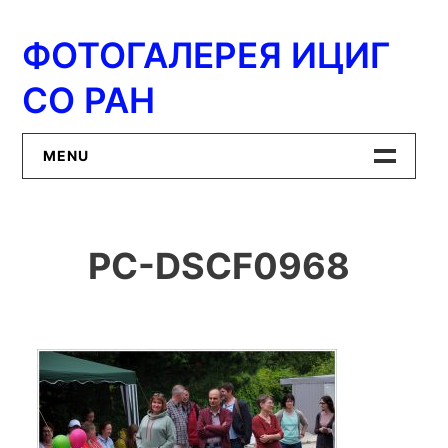
Перейти
к
ФОТОГАЛЕРЕЯ ИЦИГ
содержимому
СО РАН
MENU
Главная
PC-DSCF0968
ИЦиГ СО РАН