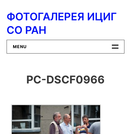
Перейти
к
ФОТОГАЛЕРЕЯ ИЦИГ
содержимому
СО РАН
MENU
Главная
PC-DSCF0966
ИЦиГ СО РАН