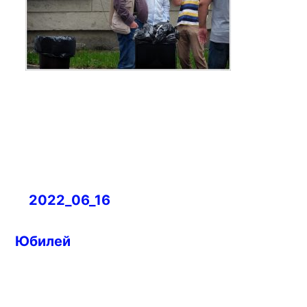
Навигация
2022_06_16
по
записям
Юбилей