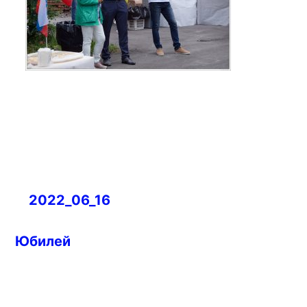
Навигация
2022_06_16
по
записям
Юбилей