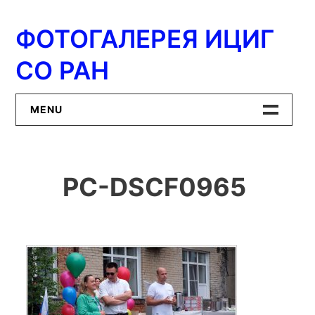
Перейти
к
ФОТОГАЛЕРЕЯ ИЦИГ
содержимому
СО РАН
MENU
Главная
PC-DSCF0965
ИЦиГ СО РАН