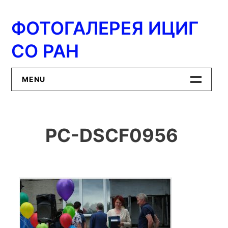
Перейти
к
ФОТОГАЛЕРЕЯ ИЦИГ
содержимому
СО РАН
MENU
Главная
PC-DSCF0956
ИЦиГ СО РАН