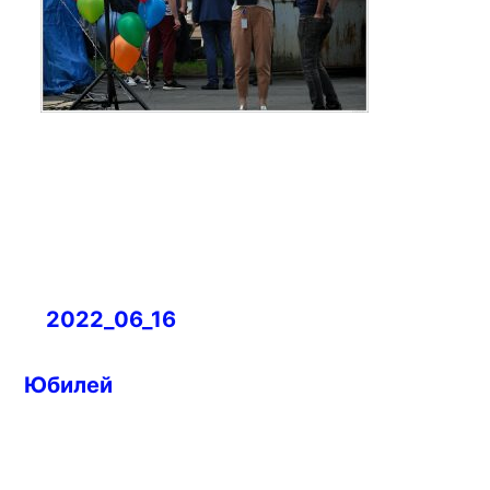
Навигация
2022_06_16
по
записям
Юбилей