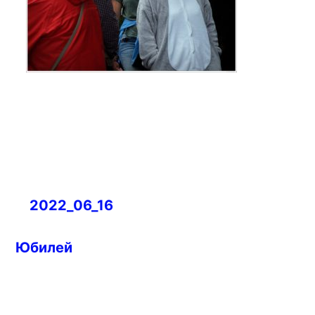
Навигация
2022_06_16
по
записям
Юбилей