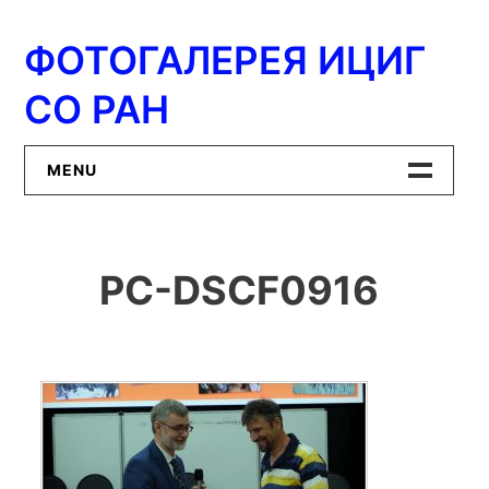
Перейти
к
ФОТОГАЛЕРЕЯ ИЦИГ
содержимому
СО РАН
MENU
Главная
PC-DSCF0916
ИЦиГ СО РАН