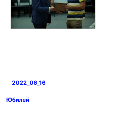
Навигация
2022_06_16
по
записям
Юбилей