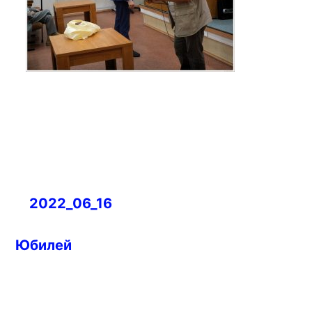
Навигация
2022_06_16
по
записям
Юбилей