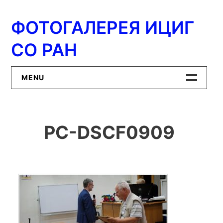
Перейти
к
ФОТОГАЛЕРЕЯ ИЦИГ
содержимому
СО РАН
MENU
Главная
PC-DSCF0909
ИЦиГ СО РАН