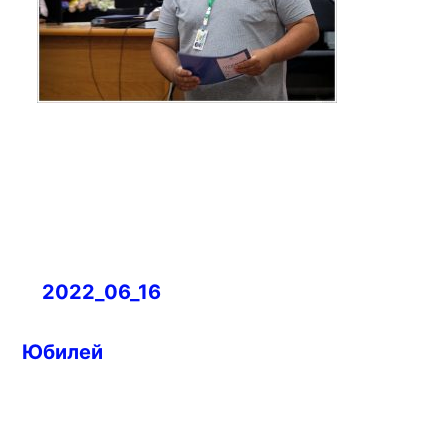
Навигация
2022_06_16
по
записям
Юбилей