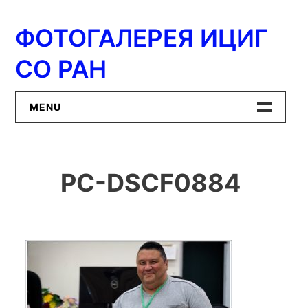
Перейти
к
ФОТОГАЛЕРЕЯ ИЦИГ
содержимому
СО РАН
MENU
Главная
PC-DSCF0884
ИЦиГ СО РАН