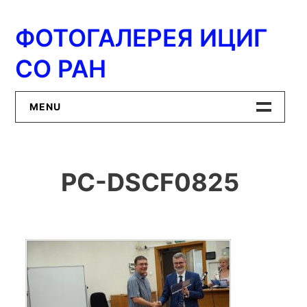
Перейти
к
ФОТОГАЛЕРЕЯ ИЦИГ
содержимому
СО РАН
MENU
Главная
PC-DSCF0825
ИЦиГ СО РАН