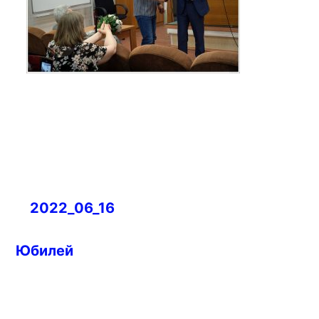
Навигация
2022_06_16
по
записям
Юбилей