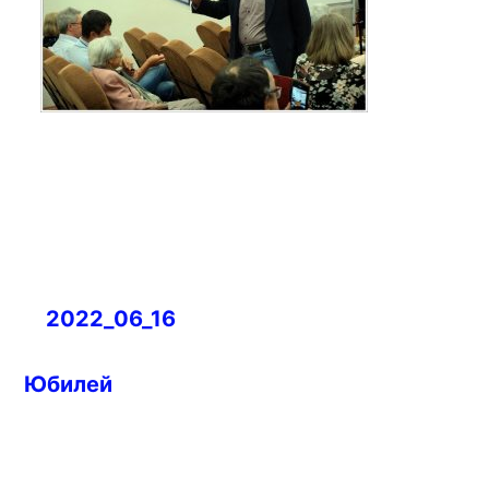
Навигация
2022_06_16
по
записям
Юбилей