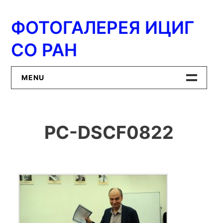
Перейти
к
ФОТОГАЛЕРЕЯ ИЦИГ
содержимому
СО РАН
MENU
Главная
PC-DSCF0822
ИЦиГ СО РАН