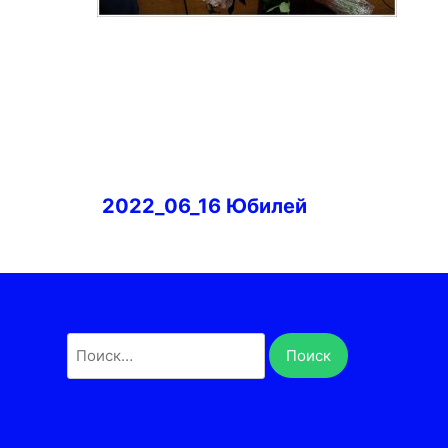
Навигация
2022_06_16 Юбилей
по
записям
Найти: