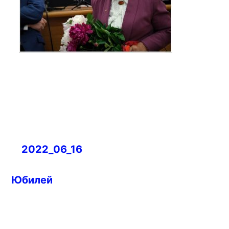
Навигация
2022_06_16
по
записям
Юбилей