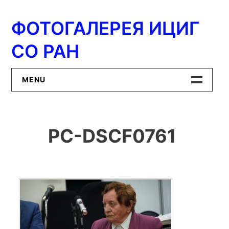
Перейти
к
ФОТОГАЛЕРЕЯ ИЦИГ
содержимому
СО РАН
MENU
Главная
PC-DSCF0761
ИЦиГ СО РАН