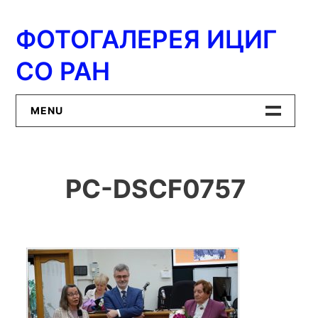
Перейти
к
ФОТОГАЛЕРЕЯ ИЦИГ
содержимому
СО РАН
MENU
Главная
PC-DSCF0757
ИЦиГ СО РАН