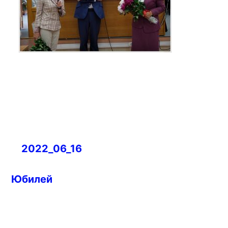
Навигация
2022_06_16
по
записям
Юбилей