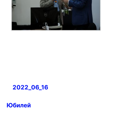
Навигация
2022_06_16
по
записям
Юбилей