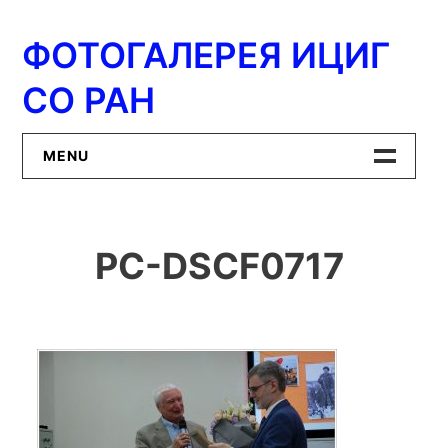
Перейти
к
ФОТОГАЛЕРЕЯ ИЦИГ
содержимому
СО РАН
MENU
Главная
PC-DSCF0717
ИЦиГ СО РАН