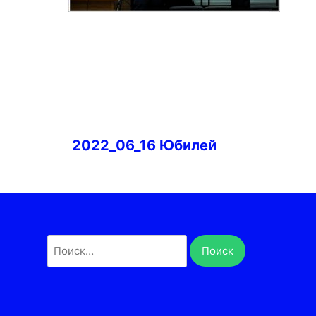
Навигация
2022_06_16 Юбилей
по
записям
Найти: